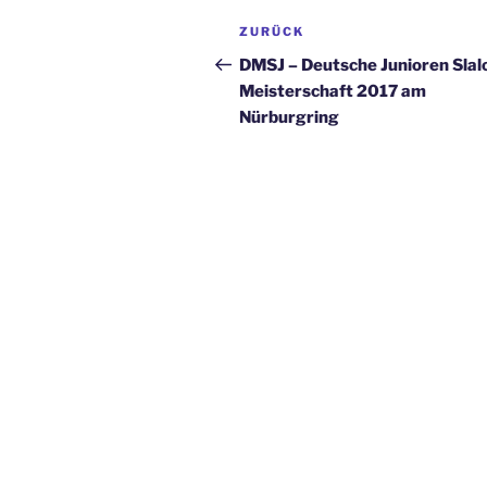
Beitragsnavigation
Vorheriger
ZURÜCK
Beitrag
DMSJ – Deutsche Junioren Sla
Meisterschaft 2017 am
Nürburgring