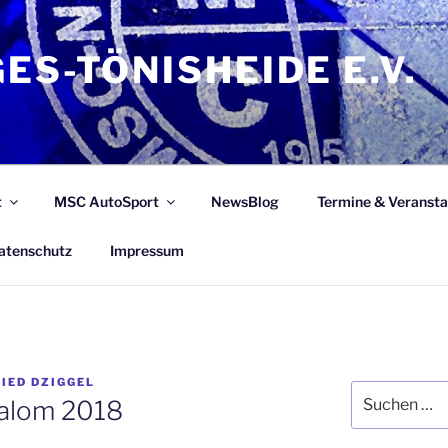
ES-TÖNISHEIDE E.V.
t
MSC AutoSport
NewsBlog
Termine & Veransta
atenschutz
Impressum
IED DZIGGEL
Suchen
lalom 2018
nach: