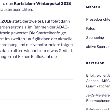
ird den
Kartslalom-Winterpokal 2018
MEDIEN
hausen ausrichten.
Pressebericht
2.2018
statt, der zweite Lauf folgt dann
werden erstmals im Rahmen der ADAC-
Fotos
rhein gewertet. Die Startreihenfolge
Sponsoring
t, im zweiten Lauf gilt dann der aktuelle
chreibung und die Nennformulare folgen
aktive Sponso
s dahin bitten wir noch um etwas Geduld.
ungen hat keinen Einfluß auf die
BEITRÄGE
Erfolgreicher 
Aachen – MSC 
Qualifikatione
JeKS-Meistersc
Rennwochenen
Erfolgreiches 