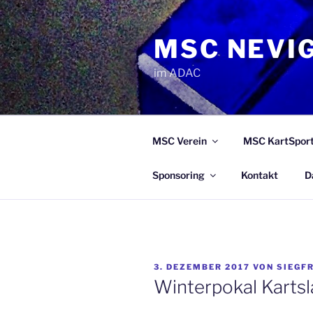
Zum
Inhalt
MSC NEVIG
springen
im ADAC
MSC Verein
MSC KartSpor
Sponsoring
Kontakt
D
VERÖFFENTLICHT
3. DEZEMBER 2017
VON
SIEGFR
AM
Winterpokal Karts