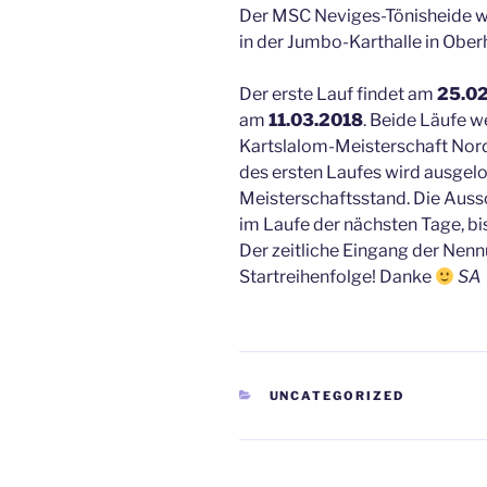
Der MSC Neviges-Tönisheide w
in der Jumbo-Karthalle in Ober
Der erste Lauf findet am
25.0
am
11.03.2018
. Beide Läufe 
Kartslalom-Meisterschaft Nord
des ersten Laufes wird ausgelos
Meisterschaftsstand. Die Auss
im Laufe der nächsten Tage, bi
Der zeitliche Eingang der Nenn
Startreihenfolge! Danke
SA
KATEGORIEN
UNCATEGORIZED