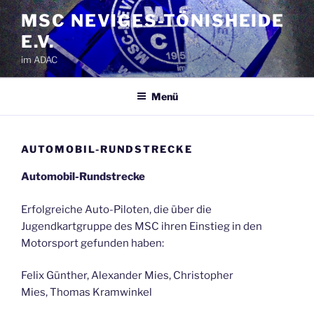
Zum
MSC NEVIGES-TÖNISHEIDE
Inhalt
E.V.
springen
im ADAC
Menü
AUTOMOBIL-RUNDSTRECKE
Automobil-Rundstrecke
Erfolgreiche Auto-Piloten, die über die
Jugendkartgruppe des MSC ihren Einstieg in den
Motorsport gefunden haben:
Felix Günther, Alexander Mies, Christopher
Mies, Thomas Kramwinkel