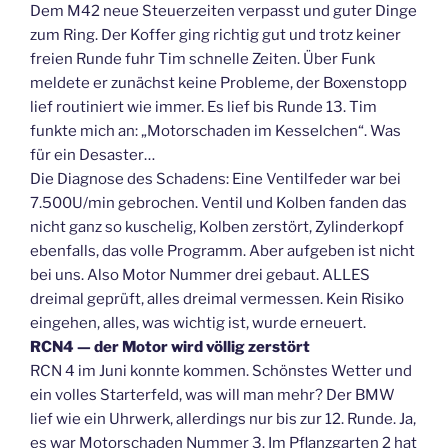
Dem M42 neue Steuerzeiten verpasst und guter Dinge
zum Ring. Der Koffer ging richtig gut und trotz keiner
freien Runde fuhr Tim schnelle Zeiten. Über Funk
meldete er zunächst keine Probleme, der Boxenstopp
lief routiniert wie immer. Es lief bis Runde 13. Tim
funkte mich an: „Motorschaden im Kesselchen“. Was
für ein Desaster…
Die Diagnose des Schadens: Eine Ventilfeder war bei
7.500U/min gebrochen. Ventil und Kolben fanden das
nicht ganz so kuschelig, Kolben zerstört, Zylinderkopf
ebenfalls, das volle Programm. Aber aufgeben ist nicht
bei uns. Also Motor Nummer drei gebaut. ALLES
dreimal geprüft, alles dreimal vermessen. Kein Risiko
eingehen, alles, was wichtig ist, wurde erneuert.
RCN4 — der Motor wird völlig zerstört
RCN 4 im Juni konnte kommen. Schönstes Wetter und
ein volles Starterfeld, was will man mehr? Der BMW
lief wie ein Uhrwerk, allerdings nur bis zur 12. Runde. Ja,
es war Motorschaden Nummer 3. Im Pflanzgarten 2 hat