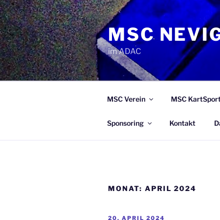
Zum
Inhalt
MSC NEVIG
springen
im ADAC
MSC Verein
MSC KartSpor
Sponsoring
Kontakt
D
MONAT:
APRIL 2024
VERÖFFENTLICHT
20. APRIL 2024