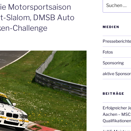
Suchen
die Motorsportsaison
nach:
rt-Slalom, DMSB Auto
ken-Challenge
MEDIEN
Pressebericht
Fotos
Sponsoring
aktive Sponso
BEITRÄGE
Erfolgreicher 
Aachen – MSC 
Qualifikatione