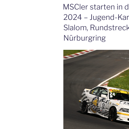
AM
MSCler starten in 
2024 – Jugend-Ka
Slalom, Rundstrec
Nürburgring