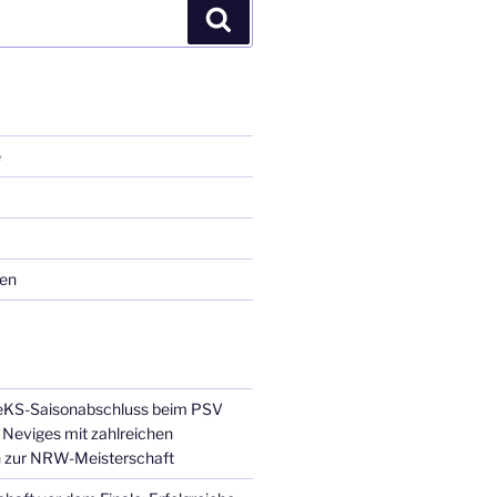
Suchen
e
ren
JeKS-Saisonabschluss beim PSV
Neviges mit zahlreichen
n zur NRW-Meisterschaft