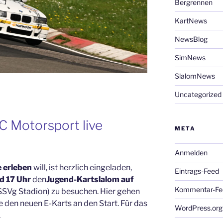
Bergrennen
KartNews
NewsBlog
SimNews
SlalomNews
Uncategorized
C Motorsport live
META
Anmelden
e erleben
will, ist herzlich eingeladen,
Eintrags-Feed
d 17 Uhr
den
Jugend-Kart
s
lalom auf
Kommentar-Fe
SSVg Stadion) zu besuchen. Hier gehen
e den neuen E-Karts an den Start. Für das
WordPress.org
.