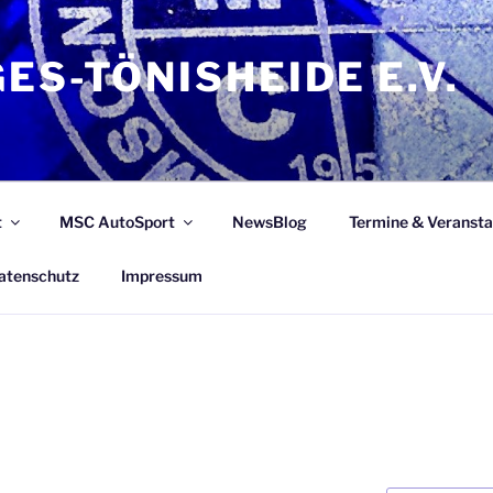
ES-TÖNISHEIDE E.V.
t
MSC AutoSport
NewsBlog
Termine & Veransta
atenschutz
Impressum