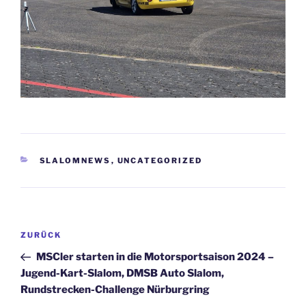
KATEGORIEN
SLALOMNEWS
,
UNCATEGORIZED
Beitragsnavigation
Vorheriger
ZURÜCK
Beitrag
MSCler starten in die Motorsportsaison 2024 –
Jugend-Kart-Slalom, DMSB Auto Slalom,
Rundstrecken-Challenge Nürburgring