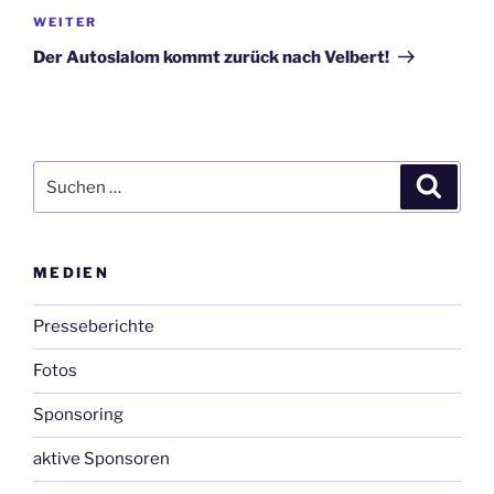
Nächster
WEITER
Beitrag
Der Autoslalom kommt zurück nach Velbert!
Suchen
Suche
nach:
MEDIEN
Presseberichte
Fotos
Sponsoring
aktive Sponsoren