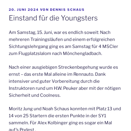
VERÖFFENTLICHT
20. JUNI 2024
VON
DENNIS SCHAUS
AM
Einstand für die Youngsters
Am Samstag, 15. Juni, war es endlich soweit: Nach
mehreren Trainingsläufen und einem erfolgreichen
Sichtungslehrgang ging es am Samstag für 4 MSCler
zum Flugplatzslalom nach Mönchengladbach.
Nach einer ausgiebigen Streckenbegehung wurde es
ernst – das erste Mal alleine im Rennauto. Dank
intensiver und guter Vorbereitung durch die
Instruktoren rund um H.W. Peuker aber mit der nötigen
Sicherheit und Coolness.
Moritz Jung und Noah Schaus konnten mit Platz 13 und
14 von 25 Startern die ersten Punkte in der SY1
sammeln. Für Alex Kolbinger ging es sogar ein Mal
auf’s Podest .