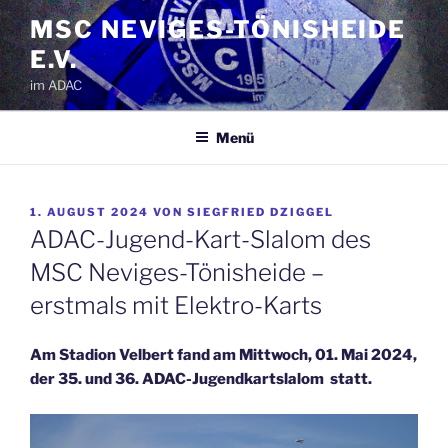
Zum
MSC NEVIGES-TÖNISHEIDE
Inhalt
E.V.
springen
im ADAC
Menü
VERÖFFENTLICHT
1. AUGUST 2024
VON
SIEGFRIED DZIGGEL
AM
ADAC-Jugend-Kart-Slalom des
MSC Neviges-Tönisheide –
erstmals mit Elektro-Karts
Am Stadion Velbert fand am Mittwoch, 01. Mai 2024,
der 35. und 36. ADAC-Jugendkartslalom statt.