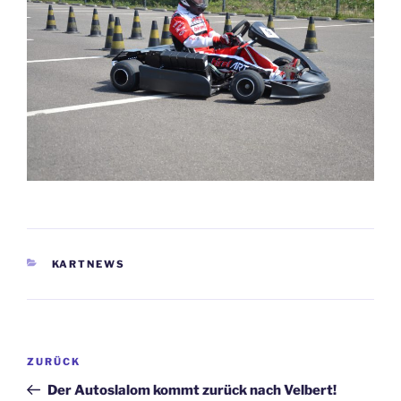
KATEGORIEN
KARTNEWS
Beitragsnavigation
Vorheriger
ZURÜCK
Beitrag
Der Autoslalom kommt zurück nach Velbert!