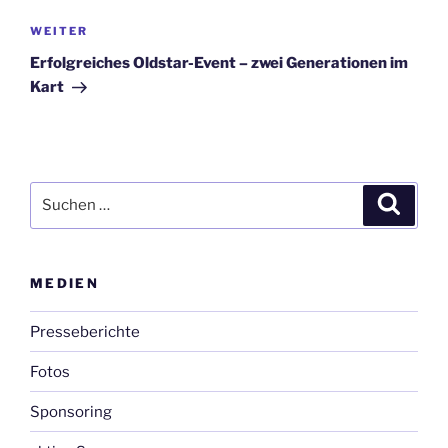
Nächster
WEITER
Beitrag
Erfolgreiches Oldstar-Event – zwei Generationen im
Kart
Suchen
Suche
nach:
MEDIEN
Presseberichte
Fotos
Sponsoring