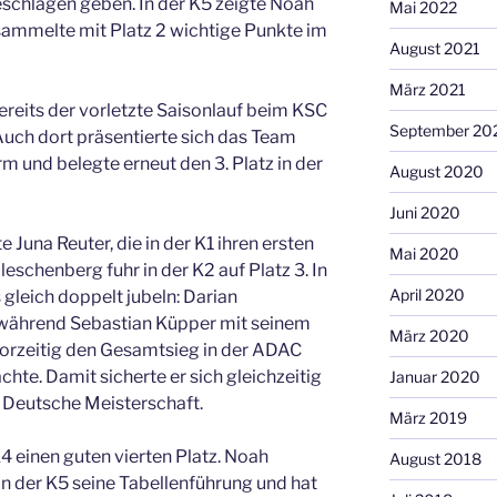
eschlagen geben. In der K5 zeigte Noah
Mai 2022
sammelte mit Platz 2 wichtige Punkte im
August 2021
März 2021
reits der vorletzte Saisonlauf beim KSC
September 20
ch dort präsentierte sich das Team
m und belegte erneut den 3. Platz in der
August 2020
Juni 2020
 Juna Reuter, die in der K1 ihren ersten
Mai 2020
leschenberg fuhr in der K2 auf Platz 3. In
April 2020
gleich doppelt jubeln: Darian
 während Sebastian Küpper mit seinem
März 2020
vorzeitig den Gesamtsieg in der ADAC
te. Damit sicherte er sich gleichzeitig
Januar 2020
ie Deutsche Meisterschaft.
März 2019
K4 einen guten vierten Platz. Noah
August 2018
in der K5 seine Tabellenführung und hat