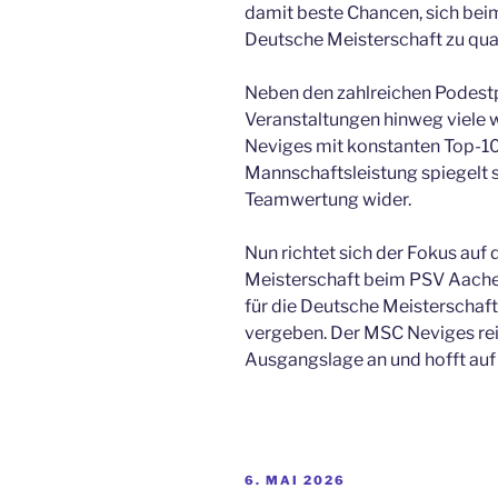
damit beste Chancen, sich beim 
Deutsche Meisterschaft zu qual
Neben den zahlreichen Podestp
Veranstaltungen hinweg viele 
Neviges mit konstanten Top-1
Mannschaftsleistung spiegelt s
Teamwertung wider.
Nun richtet sich der Fokus auf 
Meisterschaft beim PSV Aachen
für die Deutsche Meisterschaf
vergeben. Der MSC Neviges rei
Ausgangslage an und hofft auf
VERÖFFENTLICHT
6. MAI 2026
AM