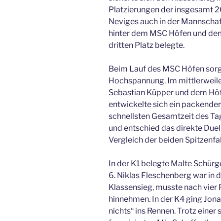
Platzierungen der insgesamt 2
Neviges auch in der Mannscha
hinter dem MSC Höfen und de
dritten Platz belegte.
Beim Lauf des MSC Höfen sorgt
Hochspannung. Im mittlerweile 
Sebastian Küpper und dem Hö
entwickelte sich ein packende
schnellsten Gesamtzeit des Ta
und entschied das direkte Duell
Vergleich der beiden Spitzenfah
In der K1 belegte Malte Schürg
6. Niklas Fleschenberg war in
Klassensieg, musste nach vier
hinnehmen. In der K4 ging Jona
nichts“ ins Rennen. Trotz einer