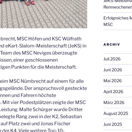
JeKS-Meistersc
Rennwochenen
Erfolgreiches 
MSC
brecht, MSC Höfen und KSC Wülfrath
ARCHIV
d eKart-Slalom-Meisterschaft (JeKS) in
s Team des MSC Neviges überzeugte
Juli 2026
issen, einer geschlossenen
igen Punkten für die Meisterschaft.
Juni 2026
Mai 2026
beim MSC Nümbrecht auf einem für alle
gsgelände. Der anspruchsvoll gesteckte
April 2026
innen und Fahrern höchste
. Mit vier Podestplätzen zeigte der MSC
März 2026
eistung: Malte Schürger wurde Dritter
August 2025
belegte Rang zwei in der K2, Sebastian
 auf Platz zwei und Jonas Fischer
Juni 2025
n der K4. Viele weitere Top-10-