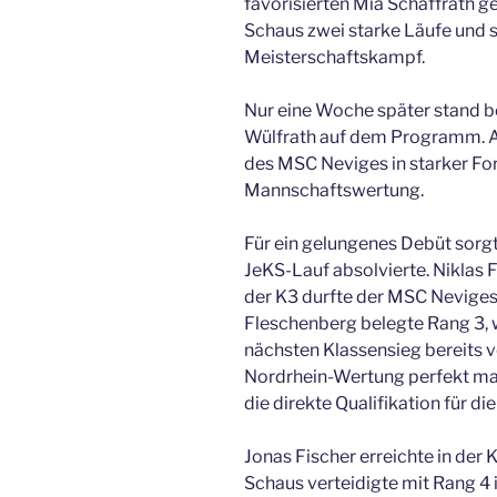
favorisierten Mia Schaffrath g
Schaus zwei starke Läufe und 
Meisterschaftskampf.
Nur eine Woche später stand be
Wülfrath auf dem Programm. Au
des MSC Neviges in starker For
Mannschaftswertung.
Für ein gelungenes Debüt sorgte
JeKS-Lauf absolvierte. Niklas F
der K3 durfte der MSC Neviges 
Fleschenberg belegte Rang 3,
nächsten Klassensieg bereits 
Nordrhein-Wertung perfekt mach
die direkte Qualifikation für d
Jonas Fischer erreichte in der 
Schaus verteidigte mit Rang 4 