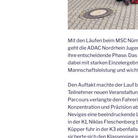
Mit den Läufen beim MSC Nüm
geht die ADAC Nordrhein Jugen
ihre entscheidende Phase. Da
dabei mit starken Einzelergebn
Mannschaftsleistung und wicht
Den Auftakt machte der Lauf 
Teilnehmer neuen Veranstaltun
Parcours verlangte den Fahrer
Konzentration und Präzision ab
Neviges eine beeindruckende L
in der K1, Niklas Fleschenberg 
Küpper fuhr in der K3 ebenfalls
sicherte sich den Klassensieg i