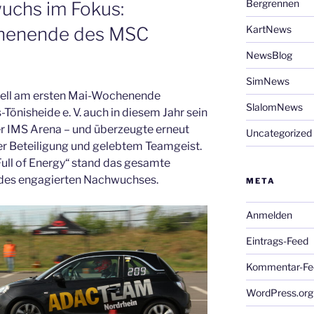
Bergrennen
uchs im Fokus:
chenende des MSC
KartNews
NewsBlog
SimNews
onell am ersten Mai-Wochenende
SlalomNews
Tönisheide e. V. auch in diesem Jahr sein
r IMS Arena – und überzeugte erneut
Uncategorized
ker Beteiligung und gelebtem Teamgeist.
ll of Energy“ stand das gesamte
des engagierten Nachwuchses.
META
Anmelden
Eintrags-Feed
Kommentar-Fe
WordPress.org