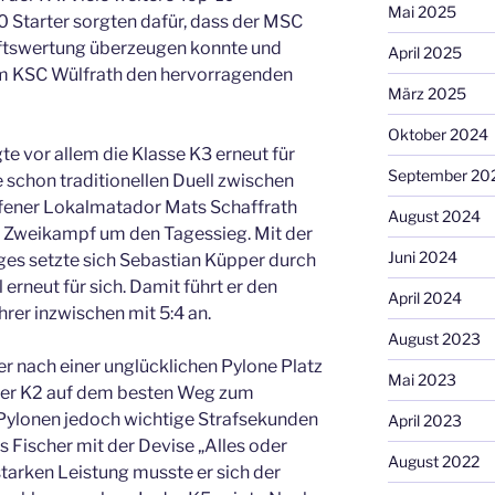
Mai 2025
0 Starter sorgten dafür, dass der MSC
ftswertung überzeugen konnte und
April 2025
m KSC Wülfrath den hervorragenden
März 2025
Oktober 2024
e vor allem die Klasse K3 erneut für
September 20
schon traditionellen Duell zwischen
fener Lokalmatador Mats Schaffrath
August 2024
r Zweikampf um den Tagessieg. Mit der
Juni 2024
ges setzte sich Sebastian Küpper durch
 erneut für sich. Damit führt er den
April 2024
rer inzwischen mit 5:4 an.
August 2023
er nach einer unglücklichen Pylone Platz
Mai 2023
 der K2 auf dem besten Weg zum
 Pylonen jedoch wichtige Strafsekunden
April 2023
s Fischer mit der Devise „Alles oder
August 2022
 starken Leistung musste er sich der