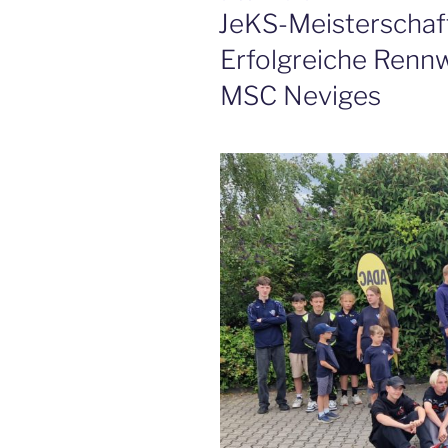
AM
JeKS-Meisterschaft
Erfolgreiche Renn
MSC Neviges