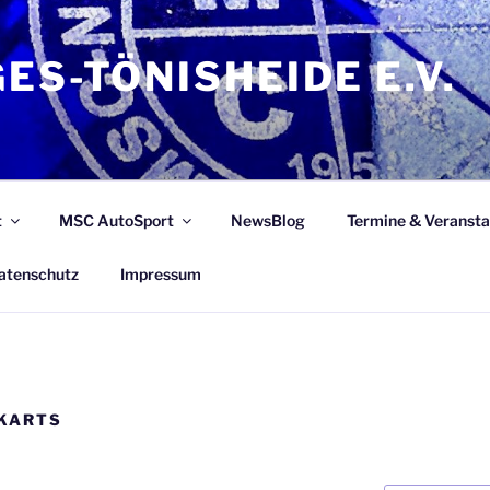
ES-TÖNISHEIDE E.V.
t
MSC AutoSport
NewsBlog
Termine & Veransta
atenschutz
Impressum
KARTS