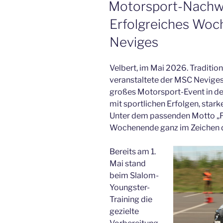
Motorsport-Nachw
Erfolgreiches Wo
Neviges
Velbert, im Mai 2026. Traditi
veranstaltete der MSC Neviges-
großes Motorsport-Event in de
mit sportlichen Erfolgen, star
Unter dem passenden Motto „Fu
Wochenende ganz im Zeichen 
Bereits am 1.
Mai stand
beim Slalom-
Youngster-
Training die
gezielte