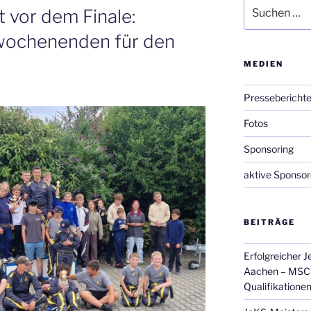
Suchen
 vor dem Finale:
nach:
wochenenden für den
MEDIEN
Pressebericht
Fotos
Sponsoring
aktive Sponso
BEITRÄGE
Erfolgreicher 
Aachen – MSC 
Qualifikatione