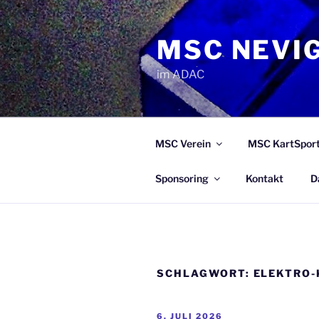
Zum
Inhalt
MSC NEVIG
springen
im ADAC
MSC Verein
MSC KartSpor
Sponsoring
Kontakt
D
SCHLAGWORT:
ELEKTRO-
VERÖFFENTLICHT
6. JULI 2026